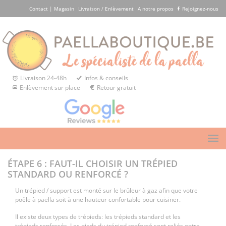
Contact | Magasin
Livraison / Enlèvement
A notre propos
Rejoignez-nous
Livraison 24-48h
Infos & conseils
Enlèvement sur place
Retour gratuit
ÉTAPE 6 : FAUT-IL CHOISIR UN TRÉPIED
STANDARD OU RENFORCÉ ?
Un trépied / support est monté sur le brûleur à gaz afin que votre
poêle à paella soit à une hauteur confortable pour cuisiner.
Il existe deux types de trépieds: les trépieds standard et les
trépieds renforcés. Les pieds du trépied renforcé sont reliés entre