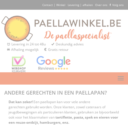
Contact | Winkel
Levering | afhalen
Over ons
Volg ons
Levering in 24 tot 48u
Deskundig advies
Afhaling mogelijk
Gratis retour
ANDERE GERECHTEN IN EEN PAELLAPAN?
Dat kan zeker!
Een paellapan kan voor vele andere
gerechten gebruikt worden. Onze klanten, zowel cateraars of
jeugdbewegingen als particulieren klanten, gebruiken ze bijvoorbeeld
ook voor het klaarmaken van
tartiflette, pasta, spek en eieren voor
een reuze-ontbijt, hamburgers, enz.