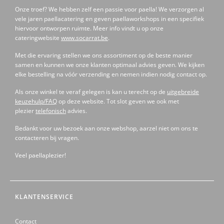
Onze troef? We hebben zelf een passie voor paella! We verzorgen al
vele jaren paellacatering en geven paellaworkshops in een specifiek
hiervoor ontworpen ruimte. Meer info vindt u op onze
cateringwebsite
www.socarrat.be
.
Met die ervaring stellen we ons assortiment op de beste manier
samen en kunnen we onze klanten optimaal advies geven. We kijken
elke bestelling na vóór verzending en nemen indien nodig contact op.
Als onze winkel te veraf gelegen is kan u terecht op de
uitgebreide
keuzehulp/FAQ
op deze website. Tot slot geven we ook met
plezier
telefonisch
advies.
Bedankt voor uw bezoek aan onze webshop, aarzel niet om ons te
contacteren bij vragen.
Veel paellaplezier!
KLANTENSERVICE
Contact