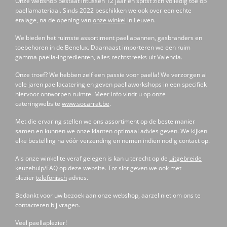
Onze webshop bestaat intussen 12 jaar en spitst zich volledig toe op
paellamateriaal. Sinds 2022 beschikken we ook over een echte
etalage, na de opening van
onze winkel
in Leuven.
We bieden het ruimste assortiment paellapannen, gasbranders en
toebehoren in de Benelux. Daarnaast importeren we een ruim
gamma paella-ingrediënten, alles rechtstreeks uit Valencia.
Onze troef? We hebben zelf een passie voor paella! We verzorgen al
vele jaren paellacatering en geven paellaworkshops in een specifiek
hiervoor ontworpen ruimte. Meer info vindt u op onze
cateringwebsite
www.socarrat.be
.
Met die ervaring stellen we ons assortiment op de beste manier
samen en kunnen we onze klanten optimaal advies geven. We kijken
elke bestelling na vóór verzending en nemen indien nodig contact op.
Als onze winkel te veraf gelegen is kan u terecht op de
uitgebreide
keuzehulp/FAQ
op deze website. Tot slot geven we ook met
plezier
telefonisch
advies.
Bedankt voor uw bezoek aan onze webshop, aarzel niet om ons te
contacteren bij vragen.
Veel paellaplezier!