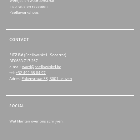
Weetjes en woordenschat
Inspiratie en recepten
Paellaworkshops
CONTACT
FITZ BV
(Paellawinkel - Socarrat)
BE0683.717.267
e-mail:
ward@paellawinkel.be
tel:
+32 492 68 84 97
Adres:
Pakenstraat 38, 3001 Leuven
SOCIAL
Wat klanten over ons schrijven: