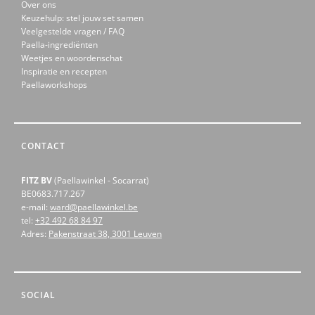
Over ons
Keuzehulp: stel jouw set samen
Veelgestelde vragen / FAQ
Paella-ingrediënten
Weetjes en woordenschat
Inspiratie en recepten
Paellaworkshops
CONTACT
FITZ BV
(Paellawinkel - Socarrat)
BE0683.717.267
e-mail:
ward@paellawinkel.be
tel:
+32 492 68 84 97
Adres:
Pakenstraat 38, 3001 Leuven
SOCIAL