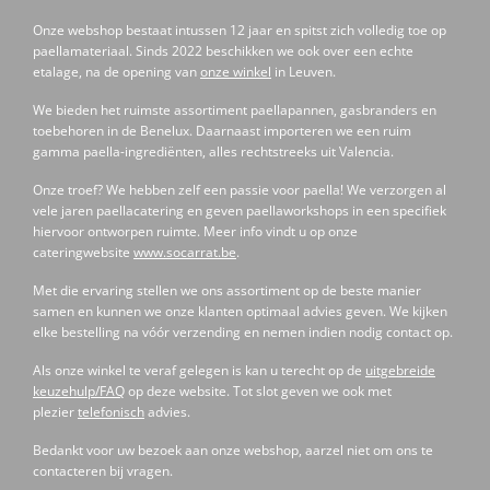
Onze webshop bestaat intussen 12 jaar en spitst zich volledig toe op
paellamateriaal. Sinds 2022 beschikken we ook over een echte
etalage, na de opening van
onze winkel
in Leuven.
We bieden het ruimste assortiment paellapannen, gasbranders en
toebehoren in de Benelux. Daarnaast importeren we een ruim
gamma paella-ingrediënten, alles rechtstreeks uit Valencia.
Onze troef? We hebben zelf een passie voor paella! We verzorgen al
vele jaren paellacatering en geven paellaworkshops in een specifiek
hiervoor ontworpen ruimte. Meer info vindt u op onze
cateringwebsite
www.socarrat.be
.
Met die ervaring stellen we ons assortiment op de beste manier
samen en kunnen we onze klanten optimaal advies geven. We kijken
elke bestelling na vóór verzending en nemen indien nodig contact op.
Als onze winkel te veraf gelegen is kan u terecht op de
uitgebreide
keuzehulp/FAQ
op deze website. Tot slot geven we ook met
plezier
telefonisch
advies.
Bedankt voor uw bezoek aan onze webshop, aarzel niet om ons te
contacteren bij vragen.