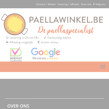
Contact | Winkel
Levering | afhalen
Over ons
Volg ons
Levering in 24 tot 48u
Deskundig advies
Afhaling mogelijk
Gratis retour
OVER ONS