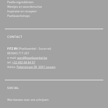
Paella-ingrediënten
Weetjes en woordenschat
Inspiratie en recepten
Paellaworkshops
CONTACT
FITZ BV
(Paellawinkel - Socarrat)
BE0683.717.267
e-mail:
ward@paellawinkel.be
tel:
+32 492 68 84 97
Adres:
Pakenstraat 38, 3001 Leuven
SOCIAL
Wat klanten over ons schrijven: