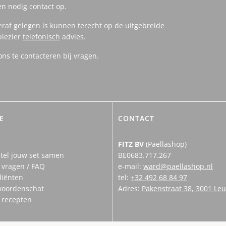
en nodig contact op.
eraf gelegen is kunnen terecht op de
uitgebreide
plezier
telefonisch
advies.
s te contacteren bij vragen.
E
CONTACT
FITZ BV
(Paellashop)
tel jouw set samen
BE0683.717.267
 vragen / FAQ
e-mail:
ward@paellashop.nl
diënten
tel:
+32 492 68 84 97
woordenschat
Adres:
Pakenstraat 38, 3001 Le
n recepten