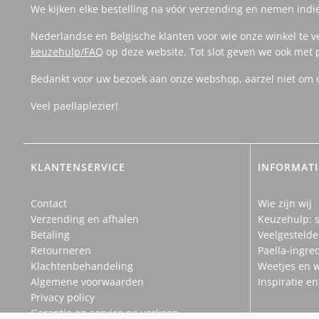
We kijken elke bestelling na vóór verzending en nemen indi
Nederlandse en Belgische klanten voor wie onze winkel te v
keuzehulp/FAQ
op deze website. Tot slot geven we ook met 
Bedankt voor uw bezoek aan onze webshop, aarzel niet om on
Veel paellaplezier!
KLANTENSERVICE
INFORMATI
Contact
Wie zijn wij
Verzending en afhalen
Keuzehulp: s
Betaling
Veelgestelde
Retourneren
Paella-ingre
Klachtenbehandeling
Weetjes en 
Algemene voorwaarden
Inspiratie e
Privacy policy
Garantie en service na verkoop