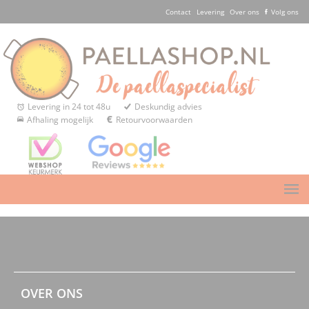
Contact
Levering
Over ons
Volg ons
Levering in 24 tot 48u
Deskundig advies
Afhaling mogelijk
Retourvoorwaarden
OVER ONS