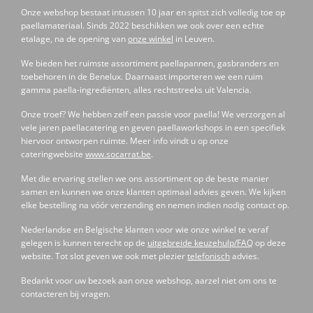
Onze webshop bestaat intussen 10 jaar en spitst zich volledig toe op
paellamateriaal. Sinds 2022 beschikken we ook over een echte
etalage, na de opening van
onze winkel
in Leuven.
We bieden het ruimste assortiment paellapannen, gasbranders en
toebehoren in de Benelux. Daarnaast importeren we een ruim
gamma paella-ingrediënten, alles rechtstreeks uit Valencia.
Onze troef? We hebben zelf een passie voor paella! We verzorgen al
vele jaren paellacatering en geven paellaworkshops in een specifiek
hiervoor ontworpen ruimte. Meer info vindt u op onze
cateringwebsite
www.socarrat.be
.
Met die ervaring stellen we ons assortiment op de beste manier
samen en kunnen we onze klanten optimaal advies geven. We kijken
elke bestelling na vóór verzending en nemen indien nodig contact op.
Nederlandse en Belgische klanten voor wie onze winkel te veraf
gelegen is kunnen terecht op de
uitgebreide keuzehulp/FAQ
op deze
website. Tot slot geven we ook met plezier
telefonisch
advies.
Bedankt voor uw bezoek aan onze webshop, aarzel niet om ons te
contacteren bij vragen.