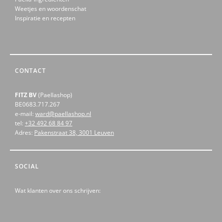
Weetjes en woordenschat
Inspiratie en recepten
CONTACT
FITZ BV
(Paellashop)
BE0683.717.267
e-mail:
ward@paellashop.nl
tel:
+32 492 68 84 97
Adres:
Pakenstraat 38, 3001 Leuven
SOCIAL
Wat klanten over ons schrijven: