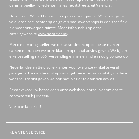
gamma paella-ingrediënten, alles rechtstreeks uit Valencia.
Onze troef? We hebben zelf een passie voor paella! We verzorgen al
vele jaren paellacatering en geven paellaworkshops in een specifiek
hiervoor ontworpen ruimte. Meer info vindt u op onze
cateringwebsite
www.socarrat.be
.
Met die ervaring stellen we ons assortiment op de beste manier
samen en kunnen we onze klanten optimaal advies geven. We kijken
elke bestelling na vóór verzending en nemen indien nodig contact op.
Nederlandse en Belgische klanten voor wie onze winkel te veraf
gelegen is kunnen terecht op de
uitgebreide keuzehulp/FAQ
op deze
website. Tot slot geven we ook met plezier
telefonisch
advies.
Bedankt voor uw bezoek aan onze webshop, aarzel niet om ons te
contacteren bij vragen.
Veel paellaplezier!
KLANTENSERVICE