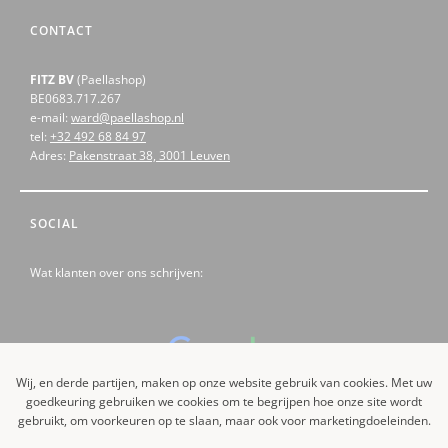
CONTACT
FITZ BV
(Paellashop)
BE0683.717.267
e-mail:
ward@paellashop.nl
tel:
+32 492 68 84 97
Adres:
Pakenstraat 38, 3001 Leuven
SOCIAL
Wat klanten over ons schrijven:
Wij, en derde partijen, maken op onze website gebruik van cookies. Met uw
goedkeuring gebruiken we cookies om te begrijpen hoe onze site wordt
Like us on Facebook
gebruikt, om voorkeuren op te slaan, maar ook voor marketingdoeleinden.