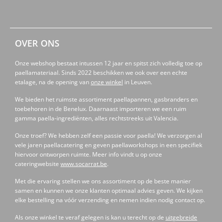
OVER ONS
Onze webshop bestaat intussen 12 jaar en spitst zich volledig toe op
paellamateriaal. Sinds 2022 beschikken we ook over een echte
etalage, na de opening van
onze winkel
in Leuven.
We bieden het ruimste assortiment paellapannen, gasbranders en
toebehoren in de Benelux. Daarnaast importeren we een ruim
gamma paella-ingrediënten, alles rechtstreeks uit Valencia.
Onze troef? We hebben zelf een passie voor paella! We verzorgen al
vele jaren paellacatering en geven paellaworkshops in een specifiek
hiervoor ontworpen ruimte. Meer info vindt u op onze
cateringwebsite
www.socarrat.be
.
Met die ervaring stellen we ons assortiment op de beste manier
samen en kunnen we onze klanten optimaal advies geven. We kijken
elke bestelling na vóór verzending en nemen indien nodig contact op.
Als onze winkel te veraf gelegen is kan u terecht op de
uitgebreide