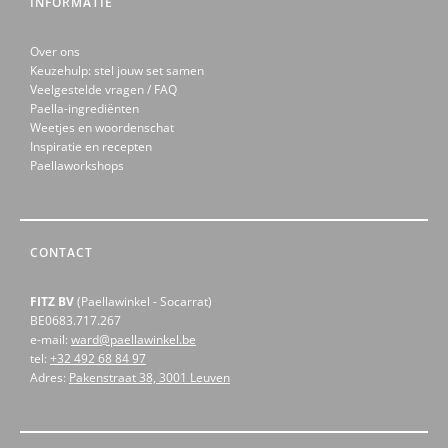
INFORMATIE
Over ons
Keuzehulp: stel jouw set samen
Veelgestelde vragen / FAQ
Paella-ingrediënten
Weetjes en woordenschat
Inspiratie en recepten
Paellaworkshops
CONTACT
FITZ BV
(Paellawinkel - Socarrat)
BE0683.717.267
e-mail:
ward@paellawinkel.be
tel:
+32 492 68 84 97
Adres:
Pakenstraat 38, 3001 Leuven