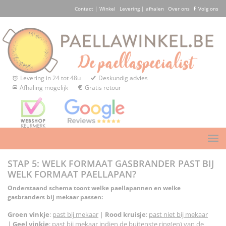
Contact | Winkel
Levering | afhalen
Over ons
Volg ons
Levering in 24 tot 48u
Deskundig advies
Afhaling mogelijk
Gratis retour
STAP 5: WELK FORMAAT GASBRANDER PAST BIJ
WELK FORMAAT PAELLAPAN?
Onderstaand schema toont welke paellapannen en welke
gasbranders bij mekaar passen:
Groen vinkje
:
past bij mekaar
|
Rood kruisje
:
past niet bij mekaar
|
Geel vinkje
:
past bij mekaar indien de buitenste ring(en) van de