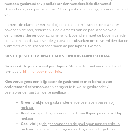
met een gasbrander / paellabrander met dezelfde diameter!
Bijvoorbeeld, een paellapan van 50 cm past niet op een gasbrander van 50
cm.
Immers, de diameter vermeld bij een paellapan is steeds de diameter
bovenaan de pan, onderaan is de diameter van de paellapan enkele
centimeters kleiner door schuine rand. Bovendien moet de bodem van de
paellapan steeds wat over de gasbrander uitsteken om te vermijden dat de
vlammen van de gasbrander naast de paellapan uitkomen.
KIES DE JUISTE COMBINATIE M.B.V. ONDERSTAAND SCHEMA:
Kies eerst de juiste maat paellapan.
Als u twijfelt wat voor u het beste
formaat is,
klik hier voor meer info
.
Kies vervolgens een bijpassende gasbrander met behulp van
onderstaand schema
waarin aangeduid is welke gasbrander /
paellabrander past bij welke paellapan:
Groen vinkje
:
de gasbrander en de paellapan passen bij
mekaar.
Rood kruisje
: d
e gasbrander en de paellapan passen niet bij
mekaar.
Geel vinkje
:
de gasbrander en de paellapan passen enkel bij
mekaar indien niet alle ringen van de gasbrander gebruikt