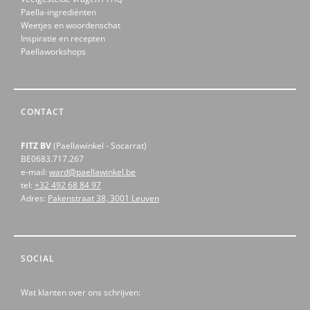
Paella-ingrediënten
Weetjes en woordenschat
Inspiratie en recepten
Paellaworkshops
CONTACT
FITZ BV
(Paellawinkel - Socarrat)
BE0683.717.267
e-mail:
ward@paellawinkel.be
tel:
+32 492 68 84 97
Adres:
Pakenstraat 38, 3001 Leuven
SOCIAL
Wat klanten over ons schrijven: