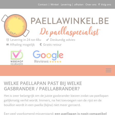
Contact | Winkel
Levering | afhalen
Over ons
Volg ons
Levering in 24 tot 48u
Deskundig advies
Afhaling mogelijk
Gratis retour
WELKE PAELLAPAN PAST BIJ WELKE
GASBRANDER / PAELLABRANDER?
Het is zeer belangrijk om de juiste gasbrander kiezen zodat uw paellapan
gelijkmatig verhit wordt. Immers, na het toevoegen van de rijst en de
bouillon wordt in een paella (bijna) niet meer geroerd.
Een veel voorkomend misverstand:
een paellapan is nooit compatibel