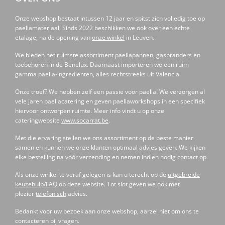
Onze webshop bestaat intussen 12 jaar en spitst zich volledig toe op
paellamateriaal. Sinds 2022 beschikken we ook over een echte
etalage, na de opening van
onze winkel
in Leuven.
We bieden het ruimste assortiment paellapannen, gasbranders en
toebehoren in de Benelux. Daarnaast importeren we een ruim
gamma paella-ingrediënten, alles rechtstreeks uit Valencia.
Onze troef? We hebben zelf een passie voor paella! We verzorgen al
vele jaren paellacatering en geven paellaworkshops in een specifiek
hiervoor ontworpen ruimte. Meer info vindt u op onze
cateringwebsite
www.socarrat.be
.
Met die ervaring stellen we ons assortiment op de beste manier
samen en kunnen we onze klanten optimaal advies geven. We kijken
elke bestelling na vóór verzending en nemen indien nodig contact op.
Als onze winkel te veraf gelegen is kan u terecht op de
uitgebreide
keuzehulp/FAQ
op deze website. Tot slot geven we ook met
plezier
telefonisch
advies.
Bedankt voor uw bezoek aan onze webshop, aarzel niet om ons te
contacteren bij vragen.