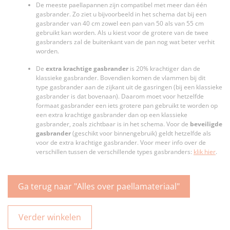
De meeste paellapannen zijn compatibel met meer dan één
gasbrander. Zo ziet u bijvoorbeeld in het schema dat bij een
gasbrander van 40 cm zowel een pan van 50 als van 55 cm
gebruikt kan worden. Als u kiest voor de grotere van de twee
gasbranders zal de buitenkant van de pan nog wat beter verhit
worden.
De
extra krachtige gasbrander
is 20% krachtiger dan de
klassieke gasbrander. Bovendien komen de vlammen bij dit
type gasbrander aan de zijkant uit de gasringen (bij een klassieke
gasbrander is dat bovenaan). Daarom moet voor hetzelfde
formaat gasbrander een iets grotere pan gebruikt te worden op
een extra krachtige gasbrander dan op een klassieke
gasbrander, zoals zichtbaar is in het schema. Voor de
beveiligde
gasbrander
(geschikt voor binnengebruik) geldt hetzelfde als
voor de extra krachtige gasbrander. Voor meer info over de
verschillen tussen de verschillende types gasbranders:
klik hier
.
Ga terug naar "Alles over paellamateriaal"
Verder winkelen