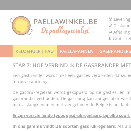
Levering
Deskundi
Afhaling
Gratis re
KEUZEHULP | FAQ
PAELLAPANNEN
GASBRANDERS
STAP 7: HOE VERBIND IK DE GASBRANDER MET
Een gasbrander wordt met een gasfles verbonden d.m.v. 
terrasverwarming.
De gasdrukregelaar wordt gekoppeld op de gasfles, en m
gasbrander verbonden. De gasslang kan aangesloten worde
m.b.v. slangklemmen met vleugelmoer. In België is het laatste
Er zijn verschillende types gasdrukregelaars, bij elke soor
In ons gamma vindt u 5 soorten gasdrukregelaars
. Als u 