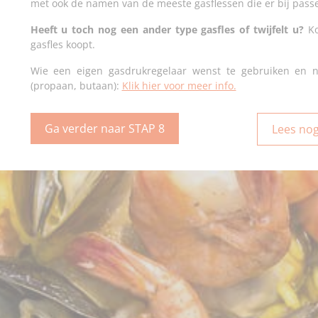
met ook de namen van de meeste gasflessen die er bij passen
Heeft u toch nog een ander type gasfles of twijfelt u?
Ko
gasfles koopt.
Wie een eigen gasdrukregelaar wenst te gebruiken en n
(propaan, butaan):
Klik hier voor meer info.
Ga verder naar STAP 8
Lees nog