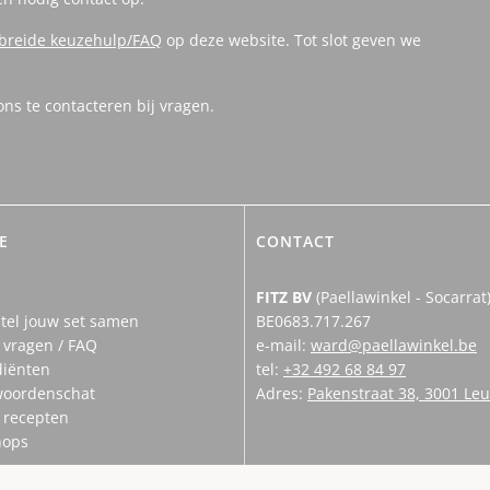
ebreide keuzehulp/FAQ
op deze website. Tot slot geven we
s te contacteren bij vragen.
E
CONTACT
FITZ BV
(Paellawinkel - Socarrat
tel jouw set samen
BE0683.717.267
 vragen / FAQ
e-mail:
ward@paellawinkel.be
diënten
tel:
+32 492 68 84 97
woordenschat
Adres:
Pakenstraat 38, 3001 Le
n recepten
hops