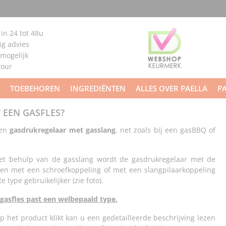
 in 24 tot 48u
g advies
 mogelijk
tour
TOEBEHOREN
INGREDIËNTEN
ALLES OVER PAELLA
P
 EEN GASFLES?
een
gasdrukregelaar met gasslang
, net zoals bij een gasBBQ of
et behulp van de gasslang wordt de gasdrukregelaar met de
n met een schroefkoppeling of met een slangpilaarkoppeling
 type gebruikelijker (zie foto).
t gasfles past een welbepaald type.
op het product klikt kan u een gedetailleerde beschrijving lezen