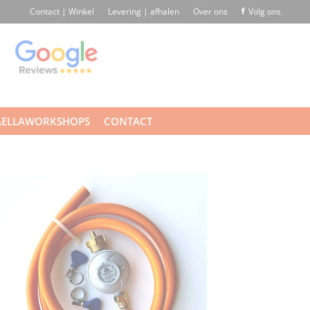
Contact | Winkel
Levering | afhalen
Over ons
Volg ons
AELLAWORKSHOPS
CONTACT