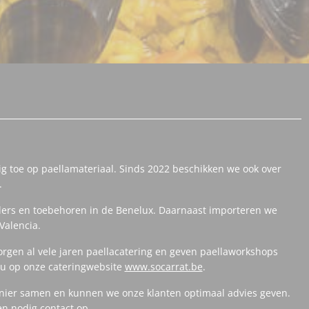
ig toe op paellamateriaal. Sinds 2022 beschikken we ook over
.
ers en toebehoren in de Benelux. Daarnaast importeren we
Valencia.
orgen al vele jaren paellacatering en geven paellaworkshops
t u op onze cateringwebsite
www.socarrat.be
.
anier samen en kunnen we onze klanten optimaal advies geven.
en nodig contact op.