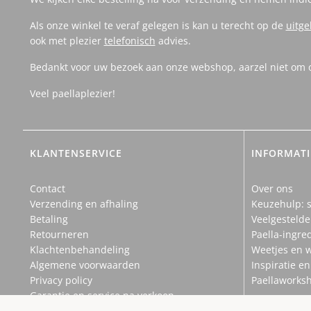
Als onze winkel te veraf gelegen is kan u terecht op de
uitg
ook met plezier
telefonisch
advies.
Bedankt voor uw bezoek aan onze webshop, aarzel niet om on
Veel paellaplezier!
KLANTENSERVICE
INFORMATI
Contact
Over ons
Verzending en afhaling
Keuzehulp: s
Betaling
Veelgestelde
Retourneren
Paella-ingre
Klachtenbehandeling
Weetjes en 
Algemene voorwaarden
Inspiratie e
Privacy policy
Paellaworks
Garantie en service na verkoop