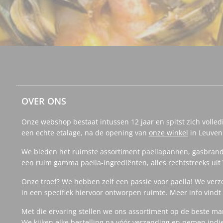
OVER ONS
Onze webshop bestaat intussen 12 jaar en spitst zich volled
een echte etalage, na de opening van
onze winkel
in Leuven
We bieden het ruimste assortiment paellapannen, gasbrand
een ruim gamma paella-ingrediënten, alles rechtstreeks uit 
Onze troef? We hebben zelf een passie voor paella! We verz
in een specifiek hiervoor ontworpen ruimte. Meer info vind
Met die ervaring stellen we ons assortiment op de beste m
We kijken elke bestelling na vóór verzending en nemen indi