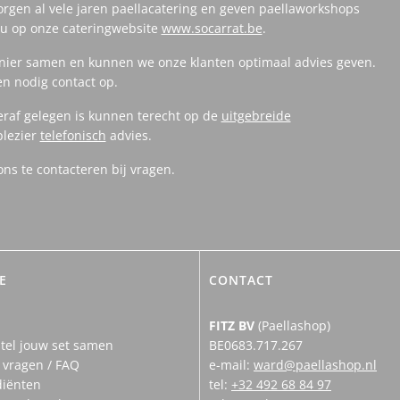
orgen al vele jaren paellacatering en geven paellaworkshops
t u op onze cateringwebsite
www.socarrat.be
.
anier samen en kunnen we onze klanten optimaal advies geven.
en nodig contact op.
eraf gelegen is kunnen terecht op de
uitgebreide
plezier
telefonisch
advies.
s te contacteren bij vragen.
E
CONTACT
FITZ BV
(Paellashop)
tel jouw set samen
BE0683.717.267
 vragen / FAQ
e-mail:
ward@paellashop.nl
diënten
tel:
+32 492 68 84 97