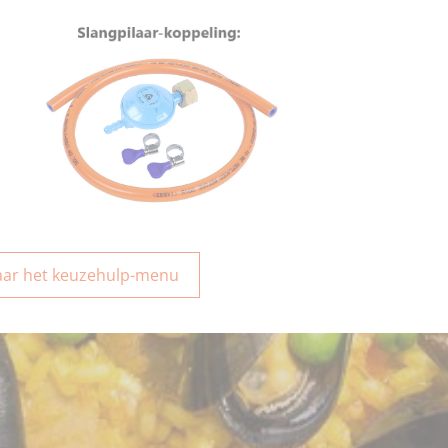
aar het keuzehulp-menu