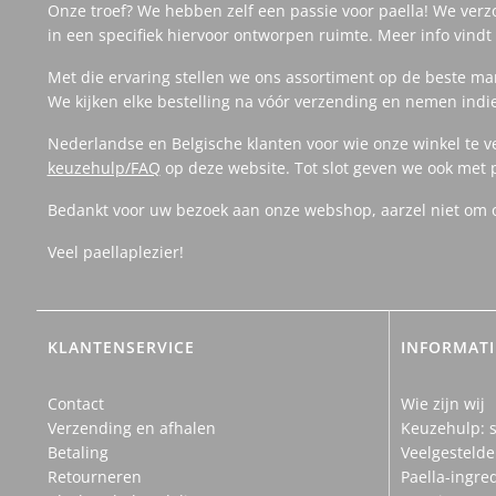
Onze troef? We hebben zelf een passie voor paella! We verz
in een specifiek hiervoor ontworpen ruimte. Meer info vind
Met die ervaring stellen we ons assortiment op de beste m
We kijken elke bestelling na vóór verzending en nemen indi
Nederlandse en Belgische klanten voor wie onze winkel te v
keuzehulp/FAQ
op deze website. Tot slot geven we ook met 
Bedankt voor uw bezoek aan onze webshop, aarzel niet om on
Veel paellaplezier!
KLANTENSERVICE
INFORMATI
Contact
Wie zijn wij
Verzending en afhalen
Keuzehulp: s
Betaling
Veelgestelde
Retourneren
Paella-ingre