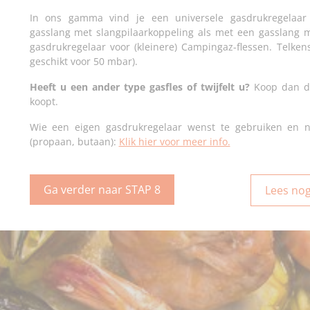
In ons gamma vind je een universele gasdrukregelaar
gasslang met slangpilaarkoppeling als met een gasslang m
gasdrukregelaar voor (kleinere) Campingaz-flessen. Telk
geschikt voor 50 mbar).
Heeft u een ander type gasfles of twijfelt u?
Koop dan de
koopt.
Wie een eigen gasdrukregelaar wenst te gebruiken en n
(propaan, butaan):
Klik hier voor meer info.
Ga verder naar STAP 8
Lees nog