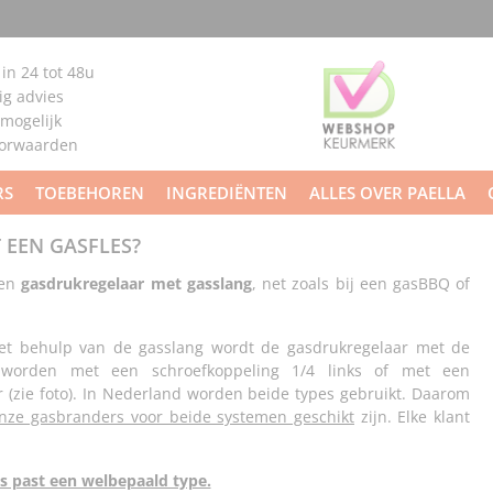
 in 24 tot 48u
g advies
 mogelijk
oorwaarden
RS
TOEBEHOREN
INGREDIËNTEN
ALLES OVER PAELLA
 EEN GASFLES?
een
gasdrukregelaar met gasslang
, net zoals bij een gasBBQ of
et behulp van de gasslang wordt de gasdrukregelaar met de
 worden met een schroefkoppeling 1/4 links of met een
 (zie foto). In Nederland worden beide types gebruikt. Daarom
nze gasbranders voor beide systemen geschikt
zijn. Elke klant
les past een welbepaald type.