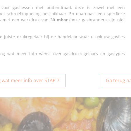
 voor gasflessen met buitendraad, deze is zowel met een
et schroefkoppeling beschikbaar. En daarnaast een specfieke
ens met een werkdruk van
30 mbar
(onze gasbranders zijn niet
 juiste drukregelaar bij de handelaar waar u ook uw gasfles
og wat meer info wenst over gasdrukregelaars en gastypes
 wat meer info over STAP 7
Ga terug n