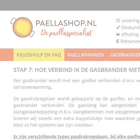
Levering
Deskundi
Afhaling
Retourv
KEUZEHULP EN FAQ
PAELLAPANNEN
GASBRANDE
STAP 7: HOE VERBIND IK DE GASBRANDER MET
Een gasbrander wordt met een gasfles verbonden d.m.v. 
terrasverwarming.
De gasdrukregelaar wordt gekoppeld op de gasfles, en m
gasbrander verbonden. De gasslang kan aangesloten
slangpilaarkoppeling m.b.v. slangklemmen met vleugelmoer
leveren wij steeds een extra koppelstukje mee waardoor
o
kiest zo het systeem van zijn voorkeur.
Er zijn verschillende types gasdrukregelaars, bij elke gasf