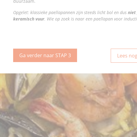
duurzaam.
Opgelet: klassieke paellapannen zijn steeds licht bol en dus
niet
keramisch vuur
. Wie op zoek is naar een paellapan voor inducti
Ga verder naar STAP 3
Lees nog