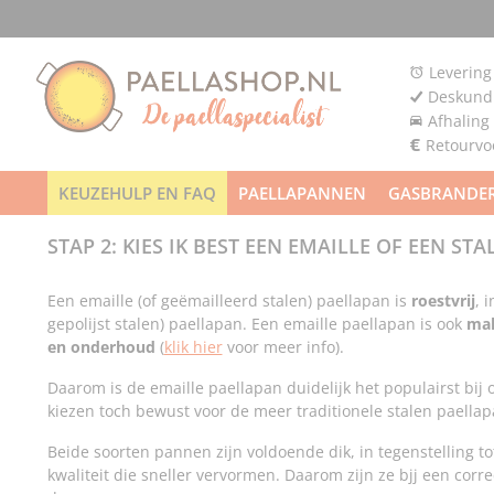
Levering
Deskundi
Afhaling
Retourv
KEUZEHULP EN FAQ
PAELLAPANNEN
GASBRANDE
STAP 2: KIES IK BEST EEN EMAILLE OF EEN ST
Een emaille (of geëmailleerd stalen) paellapan is
roestvrij
, 
gepolijst stalen) paellapan. Een emaille paellapan is ook
mak
en onderhoud
(
klik hier
voor meer info).
Daarom is de emaille paellapan duidelijk het populairst bij
kiezen toch bewust voor de meer traditionele stalen paellap
Beide soorten pannen zijn voldoende dik, in tegenstelling 
kwaliteit die sneller vervormen. Daarom zijn ze bjj een cor