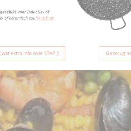
 geschikt voor inductie- of
e- of keramisch vuur:
klik hier
.
 wat extra info over STAP 2
Ga terug n