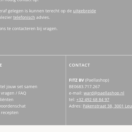
eraf gelegen is kunnen terecht op de
uitgebreide
plezier
telefonisch
advies.
s te contacteren bij vragen.
E
CONTACT
FITZ BV
(Paellashop)
tel jouw set samen
BE0683.717.267
 vragen / FAQ
e-mail:
ward@paellashop.nl
diënten
tel:
+32 492 68 84 97
woordenschat
Adres:
Pakenstraat 38, 3001 Le
n recepten