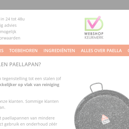
 in 24 tot 48u
g advies
 mogelijk
oorwaarden
RS
TOEBEHOREN
INGREDIËNTEN
ALLES OVER PAELLA
ALEN PAELLAPAN?
in tegenstelling tot een stalen (of
kelijker op vlak van reiniging
 onze klanten. Sommige klanten
an.
tot paellapannen van mindere
rect gebruik en onderhoud zéér