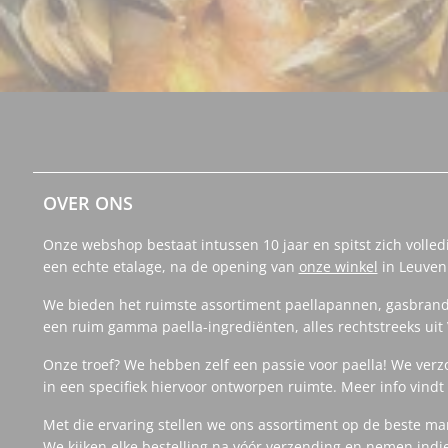
OVER ONS
Onze webshop bestaat intussen 10 jaar en spitst zich volled
een echte etalage, na de opening van
onze winkel
in Leuven
We bieden het ruimste assortiment paellapannen, gasbrand
een ruim gamma paella-ingrediënten, alles rechtstreeks uit 
Onze troef? We hebben zelf een passie voor paella! We verz
in een specifiek hiervoor ontworpen ruimte. Meer info vind
Met die ervaring stellen we ons assortiment op de beste m
We kijken elke bestelling na vóór verzending en nemen indi