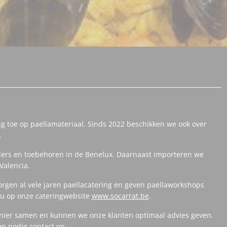
ig toe op paellamateriaal. Sinds 2022 beschikken we ook over
.
ers en toebehoren in de Benelux. Daarnaast importeren we
Valencia.
orgen al vele jaren paellacatering en geven paellaworkshops
t u op onze cateringwebsite
www.socarrat.be
.
anier samen en kunnen we onze klanten optimaal advies geven.
en nodig contact op.